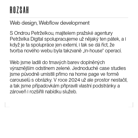
ROZSAH
Web design, Webflow development
S Ondrou Petrželkou, majitelem pražské agentury
Petrželka Digital spolupracujeme už nějaký ten pátek, a i
když je ta spolupráce jen externí, i tak se dá říct, že
tvorba nového webu byla takzvaně „in-house“ operací.
Web jsme ladili do tmavých barev doplněných
výraznějším odstínem zelené. Jednoduché case studies
jsme původně umístili přímo na home page ve formě
carouselů s obrázky. V roce 2024 už ale prostor nestačil,
a tak jsme případovkám připravili vlastní podstránky a
zároveň i rozšířili nabídku služeb.