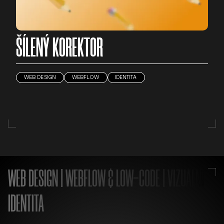
ŠÍLENÝ KOREKTOR
WEB DESIGN
WEBFLOW
IDENTITA
WEB DESIGN | WEBFLOW & LOW-CODE | VIZUÁLNÍ
IDENTITA