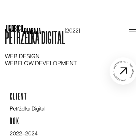
[2022]
P
E
T
R
Ž
E
L
K
A
D
I
G
I
T
A
L
WEB DESIGN
WEBFLOW DEVELOPMENT
KLIENT
Petrželka Digital
ROK
2022–⁠⁠⁠⁠⁠2024