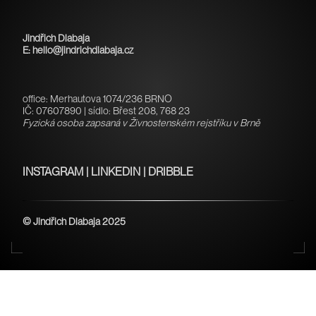
Jindřich Dlabaja
E: hello@jindrichdlabaja.cz
office: Merhautova 1074/236 BRNO
IČ: 07607890 | sídlo: Břest 208, 768 23
Fyzická osoba zapsaná v Živnostenském rejstříku v Brně
INSTAGRAM
|
LINKEDIN
|
DRIBBLE
© Jindřich Dlabaja
2025