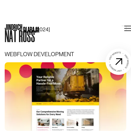
[2024]
N
A
T
R
O
S
S
WEBFLOW DEVELOPMENT