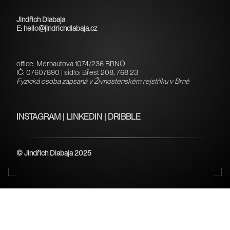
Jindřich Dlabaja
E: hello@jindrichdlabaja.cz
office: Merhautova 1074/236 BRNO
IČ: 07607890 | sídlo: Břest 208, 768 23
Fyzická osoba zapsaná v Živnostenském rejstříku v Brně
INSTAGRAM
|
LINKEDIN
|
DRIBBLE
© Jindřich Dlabaja
2025