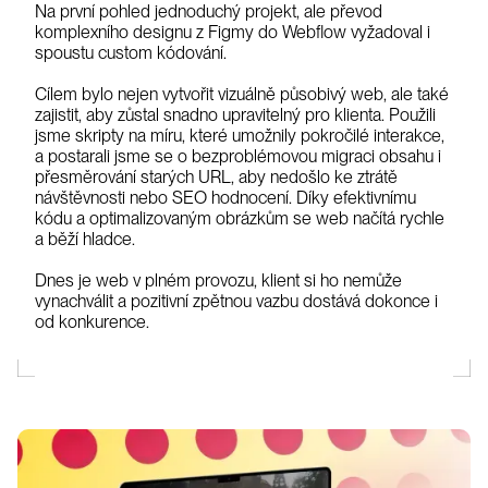
Na první pohled jednoduchý projekt, ale převod
komplexního designu z Figmy do Webflow vyžadoval i
spoustu custom kódování.
Cílem bylo nejen vytvořit vizuálně působivý web, ale také
zajistit, aby zůstal snadno upravitelný pro klienta. Použili
jsme skripty na míru, které umožnily pokročilé interakce,
a postarali jsme se o bezproblémovou migraci obsahu i
přesměrování starých URL, aby nedošlo ke ztrátě
návštěvnosti nebo SEO hodnocení. Díky efektivnímu
kódu a optimalizovaným obrázkům se web načítá rychle
a běží hladce.
Dnes je web v plném provozu, klient si ho nemůže
vynachválit a pozitivní zpětnou vazbu dostává dokonce i
od konkurence.